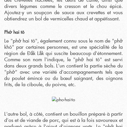
divers légumes comme le cresson et le chou épicé.
Ajoutez-y un soupçon de sauce aux crevettes et vous
obtiendrez un bol de vermicelles chaud et appétissant.
Phở hai tô
Le "phở hai tô", également connu sous le nom de "phở
khô" par certaines personnes, est une spécialité de la
région de Đắk Lắk qui suscite beaucoup d'étonnement.
Comme son nom l'indique, le "phở hai tô" est servi
dans deux grands bols. L'un contient la partie sèche du
"phở" avec une variété d'accompagnements tels que
du poulet émincé ou du bœuf saignant, des oignons
frits, de la ciboule, du poivre, etc.
L'autre bol, à côté, contient un bouillon préparé à partir
d'os et de viande de porc, qui est à la fois savoureux et
parfumé grâce à l'ajout d'oignons verts. Le "phở hai