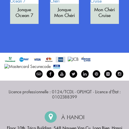
Jonque
Jonque
Mon Chéri
Ocean 7
Mon Chéri
Cruise
Licence professionnelle : 0124/TCDL - GPLHQT - Licence d'État :
0102388399
À HANOI
Floor 10th, Trico Building, 548 Nguyen Van Cu, Long Bien, Hanoi