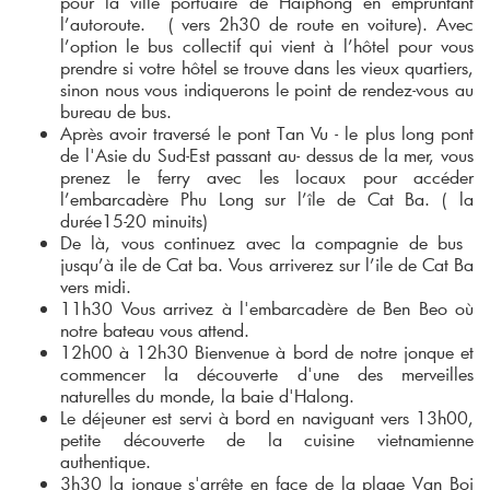
pour la ville portuaire de Haiphong en empruntant
l’autoroute. ( vers 2h30 de route en voiture). Avec
l’option le bus collectif qui vient à l’hôtel pour vous
prendre si votre hôtel se trouve dans les vieux quartiers,
sinon nous vous indiquerons le point de rendez-vous au
bureau de bus.
Après avoir traversé le pont Tan Vu - le plus long pont
de l'Asie du Sud-Est passant au- dessus de la mer, vous
prenez le ferry avec les locaux pour accéder
l’embarcadère Phu Long sur l’île de Cat Ba. ( la
durée15-20 minuits)
De là, vous continuez avec la compagnie de bus
jusqu’à ile de Cat ba. Vous arriverez sur l’ile de Cat Ba
vers midi.
11h30 Vous arrivez à l'embarcadère de Ben Beo où
notre bateau vous attend.
12h00 à 12h30 Bienvenue à bord de notre jonque et
commencer la découverte d'une des merveilles
naturelles du monde, la baie d'Halong.
Le déjeuner est servi à bord en naviguant vers 13h00,
petite découverte de la cuisine vietnamienne
authentique.
3h30 la jonque s'arrête en face de la plage Van Boi