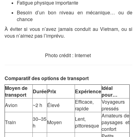
Fatigue physique importante
Besoin d’un bon niveau en mécanique… ou de
chance
À éviter si vous n’avez jamais conduit au Vietnam, ou si
vous n’aimez pas l’imprévu.
Photo crédit : Internet
Comparatif des options de transport
Moyen de
Idéal
Durée
Prix
Expérience
transport
pour…
Efficace,
Voyageurs
Avion
~2 h
Élevé
rapide
pressés
Amateurs de
30–35
Lent,
Train
Moyen
paysages et
h
pittoresque
confort
Petits