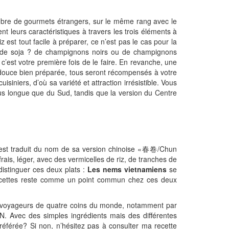
ombre de gourmets étrangers, sur le même rang avec le
 leurs caractéristiques à travers les trois éléments à
riz est tout facile à préparer, ce n’est pas le cas pour la
es de soja ? de champignons noirs ou de champignons
 c’est votre première fois de le faire. En revanche, une
gre-douce bien préparée, tous seront récompensés à votre
niers, d’où sa variété et attraction irrésistible. Vous
us longue que du Sud, tandis que la version du Centre
 est traduit du nom de sa version chinoise «春卷/Chun
rais, léger, avec des vermicelles de riz, de tranches de
distinguer ces deux plats :
Les nems vietnamiens
se
 recettes reste comme un point commun chez ces deux
s voyageurs de quatre coins du monde, notamment par
N. Avec des simples ingrédients mais des différentes
référée? Si non, n’hésitez pas à consulter ma recette