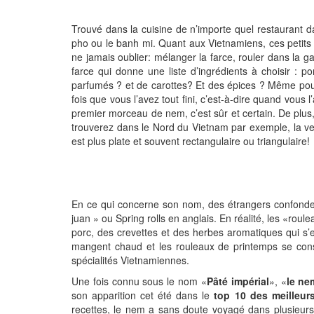
Trouvé dans la cuisine de n’importe quel restaurant 
pho ou le banh mi. Quant aux Vietnamiens, ces petits 
ne jamais oublier: mélanger la farce, rouler dans la gal
farce qui donne une liste d’ingrédients à choisir 
parfumés ? et de carottes? Et des épices ? Même po
fois que vous l’avez tout fini, c’est-à-dire quand vous
premier morceau de nem, c’est sûr et certain. De plus,
trouverez dans le Nord du Vietnam par exemple, la ve
est plus plate et souvent rectangulaire ou triangulaire!
En ce qui concerne son nom, des étrangers confonde
juan » ou Spring rolls en anglais. En réalité, les «rou
porc, des crevettes et des herbes aromatiques qui s’en
mangent chaud et les rouleaux de printemps se cons
spécialités Vietnamiennes.
Une fois connu sous le nom «
Pâté impérial
», «
le ne
son apparition cet été dans le
top 10 des meilleur
recettes, le nem a sans doute voyagé dans plusieurs 