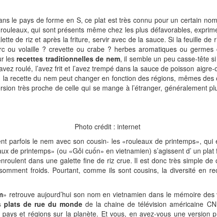
dans le pays de forme en S, ce plat est très connu pour un certain n
rouleaux, qui sont présents même chez les plus défavorables, expriment
ette de riz et après la friture, servir avec de la sauce.
Si la feuille de 
: porc ou volaille ? crevette ou crabe ? herbes aromatiques ou germ
ur les
recettes traditionnelles de nem
, il semble un peu casse-tête si
 l’avez roulé, l’avez frit et l’avez trempé dans la sauce de poisson ai
 la recette du nem peut changer en fonction des régions, mêmes des cuisi
rsion très proche de celle qui se mange à l’étranger, généralement pl
Photo crédit : internet
nt parfois le nem avec son cousin- les «rouleaux de printemps», qui
leaux de printemps» (ou «Gỏi cuốn» en vietnamien) s’agissent d’ un plat f
roulent dans une galette fine de riz crue. Il est donc très simple de 
omment froids. Pourtant, comme ils sont cousins, la diversité en
m
» retrouve aujourd’hui son nom en vietnamien dans le mémoire de
s plats de rue du monde
de la chaine de télévision américaine CN
pays et régions sur la planète. Et vous, en avez-vous une version p