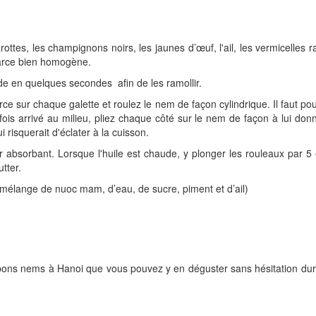
ttes, les champignons noirs, les jaunes d’œuf, l'ail, les vermicelles r
 farce bien homogène.
ède en quelques secondes afin de les ramollir.
arce sur chaque galette et roulez le nem de façon cylindrique. Il faut p
 fois arrivé au milieu, pliez chaque côté sur le nem de façon à lui d
i risquerait d'éclater à la cuisson.
bsorbant. Lorsque l'huile est chaude, y plonger les rouleaux par 5 et 
tter.
mélange de nuoc mam, d’eau, de sucre, piment et d’ail)
 bons nems à Hanoi que vous pouvez y en déguster sans hésitation du