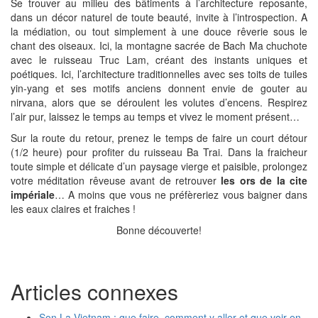
Se trouver au milieu des bâtiments à l’architecture reposante,
dans un décor naturel de toute beauté, invite à l’introspection. A
la médiation, ou tout simplement à une douce rêverie sous le
chant des oiseaux. Ici, la montagne sacrée de Bach Ma chuchote
avec le ruisseau Truc Lam, créant des instants uniques et
poétiques. Ici, l’architecture traditionnelles avec ses toits de tuiles
yin-yang et ses motifs anciens donnent envie de gouter au
nirvana, alors que se déroulent les volutes d’encens. Respirez
l’air pur, laissez le temps au temps et vivez le moment présent…
Sur la route du retour, prenez le temps de faire un court détour
(1/2 heure) pour profiter du ruisseau Ba Trai. Dans la fraicheur
toute simple et délicate d’un paysage vierge et paisible, prolongez
votre méditation rêveuse avant de retrouver
les ors de la cite
impériale
… A moins que vous ne préfèreriez vous baigner dans
les eaux claires et fraiches !
Bonne découverte!
Articles connexes
Son La Vietnam : que faire, comment y aller et que voir en