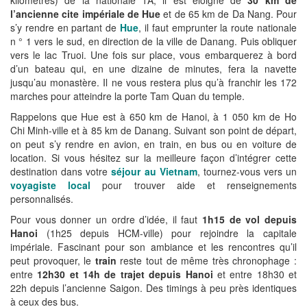
kilomètres) de la nationale 1A, il est éloigné de
30 km de
l’ancienne cite impériale de Hue
et de 65 km de Da Nang. Pour
s’y rendre en partant de
Hue
, il faut emprunter la route nationale
n ° 1 vers le sud, en direction de la ville de Danang. Puis obliquer
vers le lac Truoi. Une fois sur place, vous embarquerez à bord
d’un bateau qui, en une dizaine de minutes, fera la navette
jusqu’au monastère. Il ne vous restera plus qu’à franchir les 172
marches pour atteindre la porte Tam Quan du temple.
Rappelons que Hue est à 650 km de Hanoi, à 1 050 km de Ho
Chi Minh-ville et à 85 km de Danang. Suivant son point de départ,
on peut s’y rendre en avion, en train, en bus ou en voiture de
location. Si vous hésitez sur la meilleure façon d’intégrer cette
destination dans votre
séjour au Vietnam
, tournez-vous vers un
voyagiste local
pour trouver aide et renseignements
personnalisés.
Pour vous donner un ordre d’idée, il faut
1h15 de vol depuis
Hanoi
(1h25 depuis HCM-ville) pour rejoindre la capitale
impériale. Fascinant pour son ambiance et les rencontres qu’il
peut provoquer, le
train
reste tout de même très chronophage :
entre
12h30 et 14h de trajet depuis Hanoi
et entre 18h30 et
22h depuis l’ancienne Saigon. Des timings à peu près identiques
à ceux des bus.