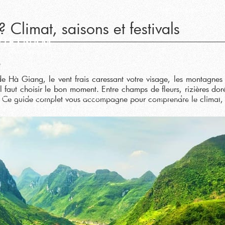
Qui Sommes- Nous
Climat, saisons et festivals
 de Hà Giang, le vent frais caressant votre visage, les montagne
 il faut choisir le bon moment. Entre champs de fleurs, rizières do
 Ce guide complet vous accompagne pour comprendre le climat, les 
Excursions à
Excursions à
Excursions
Ex
partir de Hoian
partir de Saigon
au Laos
au 