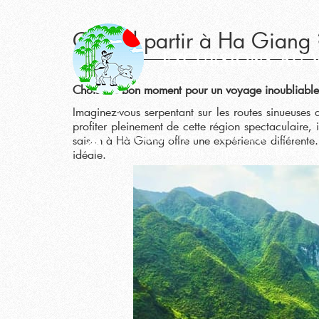
Quand partir à Ha Giang ? 
Choisir le bon moment pour un voyage inoubliable
Imaginez-vous serpentant sur les routes sinueuses
profiter pleinement de cette région spectaculaire,
saison à Hà Giang offre une expérience différente.
Excursions à
Excursions à
idéale.
partir de Hanoi
partir de Hue