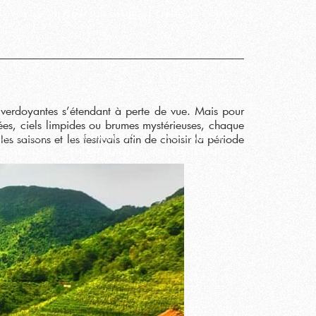
Voyage Vietnam sur mesure
Blog
Contact
s verdoyantes s’étendant à perte de vue. Mais pour
rées, ciels limpides ou brumes mystérieuses, chaque
saisons et les festivals afin de choisir la période
cursions
Excursions
Excursions
Cambodge
en Birmanie
en Thailande