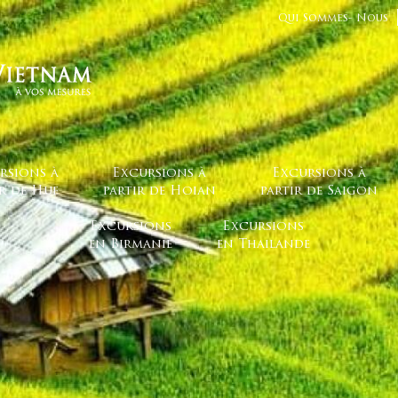
Qui Sommes- Nous
rsions à
Excursions à
Excursions à
ir de Hue
partir de Hoian
partir de Saigon
Excursions
Excursions
en Birmanie
en Thailande