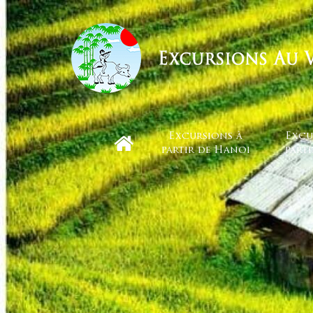
Excursions à
Excu
partir de Hanoi
part