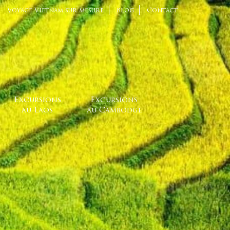
Voyage Vietnam sur mesure
Blog
Contact
Excursions
Excursions
au Laos
au Cambodge