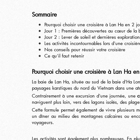
Sommaire
Pourquoi choisir une croisière à Lan Ha en 2 jo
Jour 1 : Premières découvertes au cœur de la 
Jour 2 : Lever de soleil et dernières exploration
Les activités incontournables lors d'une croisiè
Nos conseils pour réussir votre croisière
Ce qu'il faut retenir
Pourquoi choisir une croisière à Lan Ha en 
La baie de Lan Ha, située au sud de la baie d'Ha Long
paysages karstiques du nord du Vietnam dans une atm
Contrairement à une excursion d'une journée, une
c
naviguent plus loin, vers des lagons isolés, des pla
Cette formule permet également de vivre plusieurs mo
un dîner au milieu des montagnes calcaires ou encor
voyageurs.
Les activités sont également plus nombreuses. En plus