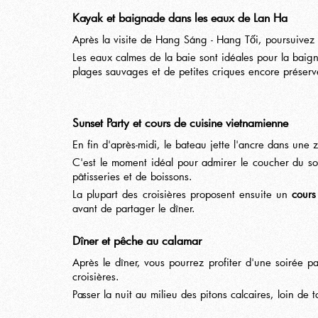
Kayak et baignade dans les eaux de Lan Ha
Après la visite de Hang Sáng - Hang Tối, poursuivez 
Les eaux calmes de la baie sont idéales pour la baig
plages sauvages et de petites criques encore préser
Sunset Party et cours de cuisine vietnamienne
En fin d'après-midi, le bateau jette l'ancre dans une
C'est le moment idéal pour admirer le coucher du sol
pâtisseries et de boissons.
La plupart des croisières proposent ensuite un
cours
avant de partager le dîner.
Dîner et pêche au calamar
Après le dîner, vous pourrez profiter d'une soirée pa
croisières.
Passer la nuit au milieu des pitons calcaires, loin d