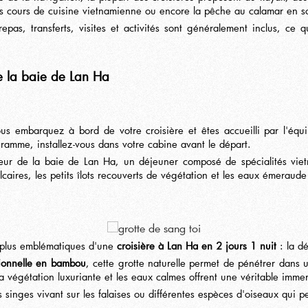
des cours de cuisine vietnamienne ou encore la pêche au calamar en s
pas, transferts, visites et activités sont généralement inclus, ce
e la baie de Lan Ha
vous embarquez à bord de votre croisière et êtes accueilli par l'éq
gramme, installez-vous dans votre cabine avant le départ.
 de la baie de Lan Ha, un déjeuner composé de spécialités vietna
lcaires, les petits îlots recouverts de végétation et les eaux émeraud
s plus emblématiques d'une
croisière à Lan Ha en 2 jours 1 nuit
: la d
tionnelle en bambou
, cette grotte naturelle permet de pénétrer dans 
a végétation luxuriante et les eaux calmes offrent une véritable imme
singes vivant sur les falaises ou différentes espèces d'oiseaux qui pe