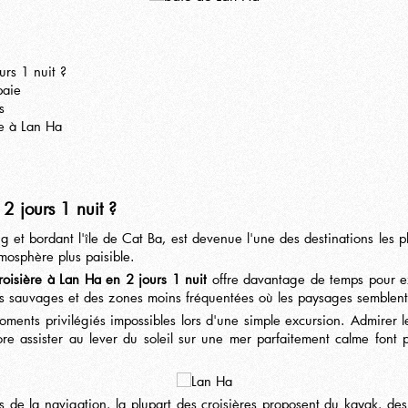
urs 1 nuit ?
baie
s
re à Lan Ha
2 jours 1 nuit ?
 et bordant l'île de Cat Ba, est devenue l'une des destinations les 
osphère plus paisible.
roisière à Lan Ha en 2 jours 1 nuit
offre davantage de temps pour exp
ges sauvages et des zones moins fréquentées où les paysages semblent
ments privilégiés impossibles lors d'une simple excursion. Admirer le
e assister au lever du soleil sur une mer parfaitement calme font p
 de la navigation, la plupart des croisières proposent du kayak, des 