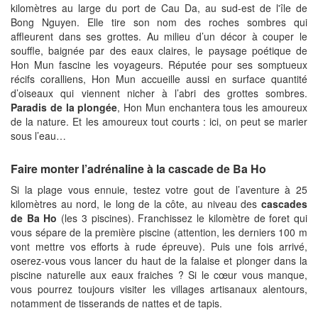
kilomètres au large du port de Cau Da, au sud-est de l'île de
Bong Nguyen. Elle tire son nom des roches sombres qui
affleurent dans ses grottes. Au milieu d’un décor à couper le
souffle, baignée par des eaux claires, le paysage poétique de
Hon Mun fascine les voyageurs. Réputée pour ses somptueux
récifs coralliens, Hon Mun accueille aussi en surface quantité
d’oiseaux qui viennent nicher à l’abri des grottes sombres.
Paradis de la plongée
, Hon Mun enchantera tous les amoureux
de la nature. Et les amoureux tout courts : ici, on peut se marier
sous l’eau…
Faire monter l’adrénaline à la cascade de Ba Ho
Si la plage vous ennuie, testez votre gout de l’aventure à 25
kilomètres au nord, le long de la côte, au niveau des
cascades
de Ba Ho
(les 3 piscines). Franchissez le kilomètre de foret qui
vous sépare de la première piscine (attention, les derniers 100 m
vont mettre vos efforts à rude épreuve). Puis une fois arrivé,
oserez-vous vous lancer du haut de la falaise et plonger dans la
piscine naturelle aux eaux fraiches ? Si le cœur vous manque,
vous pourrez toujours visiter les villages artisanaux alentours,
notamment de tisserands de nattes et de tapis.