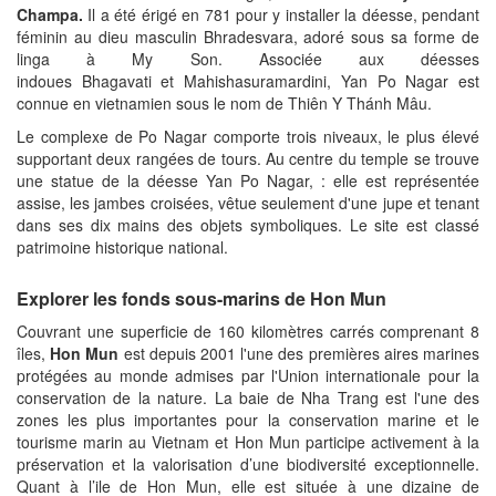
Champa.
Il a été érigé en 781 pour y installer la déesse, pendant
féminin au dieu masculin Bhradesvara, adoré sous sa forme de
linga à My Son. Associée aux déesses
indoues Bhagavati et Mahishasuramardini, Yan Po Nagar est
connue en vietnamien sous le nom de Thiên Y Thánh Mâu.
Le complexe de Po Nagar comporte trois niveaux, le plus élevé
supportant deux rangées de tours. Au centre du temple se trouve
une statue de la déesse Yan Po Nagar, : elle est représentée
assise, les jambes croisées, vêtue seulement d'une jupe et tenant
dans ses dix mains des objets symboliques. Le site est classé
patrimoine historique national.
Explorer les fonds sous-marins de Hon Mun
Couvrant une superficie de 160 kilomètres carrés comprenant 8
îles,
Hon Mun
est depuis 2001 l'une des premières aires marines
protégées au monde admises par l'Union internationale pour la
conservation de la nature. La baie de Nha Trang est l'une des
zones les plus importantes pour la conservation marine et le
tourisme marin au Vietnam et Hon Mun participe activement à la
préservation et la valorisation d’une biodiversité exceptionnelle.
Quant à l’ile de Hon Mun, elle est située à une dizaine de