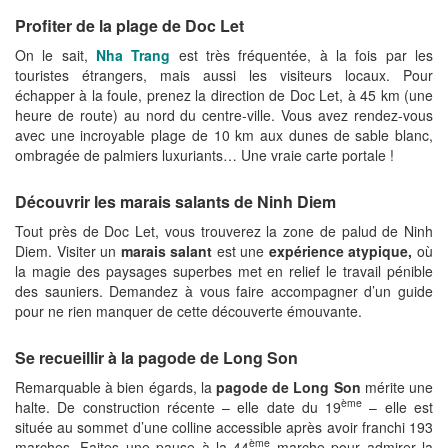
Profiter de la plage de Doc Let
On le sait,
Nha Trang
est très fréquentée, à la fois par les
touristes étrangers, mais aussi les visiteurs locaux. Pour
échapper à la foule, prenez la direction de Doc Let, à 45 km (une
heure de route) au nord du centre-ville. Vous avez rendez-vous
avec une incroyable plage de 10 km aux dunes de sable blanc,
ombragée de palmiers luxuriants… Une vraie carte portale !
Découvrir les marais salants de Ninh Diem
Tout près de Doc Let, vous trouverez la zone de palud de Ninh
Diem. Visiter un
marais salant
est une
expérience atypique,
où
la magie des paysages superbes met en relief le travail pénible
des sauniers. Demandez à vous faire accompagner d’un guide
pour ne rien manquer de cette découverte émouvante.
Se recueillir
à la pagode de Long Son
Remarquable à bien égards, la
pagode de Long Son
mérite une
ème
halte. De construction récente – elle date du 19
– elle est
située au sommet d’une colline accessible après avoir franchi 193
ème
marches. Faites une pause à la 44
marche pour admirer la