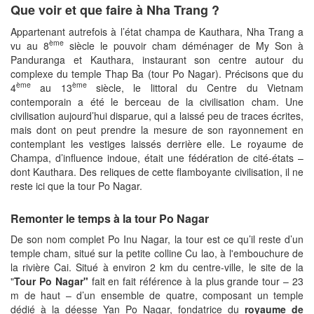
Que voir et que faire
à Nha Trang ?
Appartenant autrefois à l’état champa de Kauthara, Nha Trang a
ème
vu au 8
siècle le pouvoir cham déménager de My Son à
Panduranga et Kauthara, instaurant son centre autour du
complexe du temple Thap Ba (tour Po Nagar). Précisons que du
ème
ème
4
au 13
siècle, le littoral du Centre du Vietnam
contemporain a été le berceau de la civilisation cham. Une
civilisation aujourd’hui disparue, qui a laissé peu de traces écrites,
mais dont on peut prendre la mesure de son rayonnement en
contemplant les vestiges laissés derrière elle. Le royaume de
Champa, d’influence indoue, était une fédération de cité-états –
dont Kauthara. Des reliques de cette flamboyante civilisation, il ne
reste ici que la tour Po Nagar.
Remonter le temps
à la tour Po Nagar
De son nom complet Po Inu Nagar, la tour est ce qu’il reste d’un
temple cham, situé sur la petite colline Cu lao, à l'embouchure de
la rivière Cai. Situé à environ 2 km du centre-ville, le site de la
"
Tour Po Nagar"
fait en fait référence à la plus grande tour – 23
m de haut – d’un ensemble de quatre, composant un temple
dédié à la déesse Yan Po Nagar, fondatrice du
royaume de