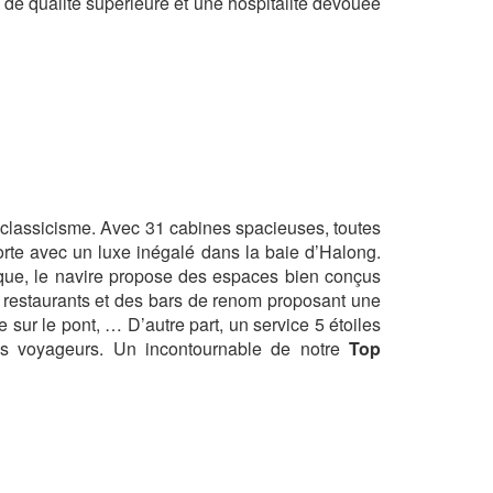
de qualité supérieure et une hospitalité dévouée
u classicisme. Avec 31 cabines spacieuses, toutes
orte avec un luxe inégalé dans la baie d’Halong.
nique, le navire propose des espaces bien conçus
 restaurants et des bars de renom proposant une
ur le pont, … D’autre part, un service 5 étoiles
 les voyageurs. Un incontournable de notre
Top