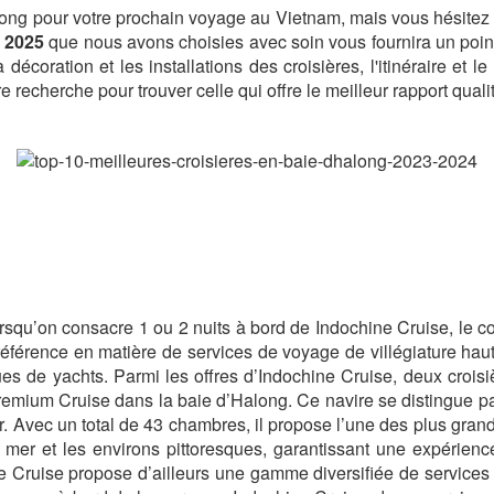
long pour votre prochain voyage au Vietnam, mais vous hésitez e
g 2025
que nous avons choisies avec soin vous fournira un point
la décoration et les installations des croisières, l'itinéraire et 
recherche pour trouver celle qui offre le meilleur rapport quali
orsqu’on consacre 1 ou 2 nuits à bord de Indochine Cruise, le
 référence en matière de services de voyage de villégiature h
ues de yachts. Parmi les offres d’Indochine Cruise, deux croisi
remium Cruise dans la baie d’Halong. Ce navire se distingue p
ur. Avec un total de 43 chambres, il propose l’une des plus gran
 mer et les environs pittoresques, garantissant une expérien
ine Cruise propose d’ailleurs une gamme diversifiée de services