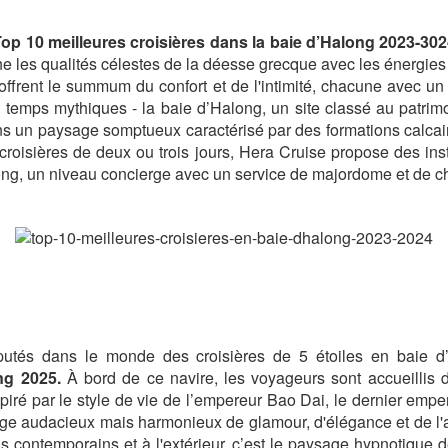
op 10 meilleures croisières dans la baie d’Halong 2023-302
 les qualités célestes de la déesse grecque avec les énergies un
, offrent le summum du confort et de l'intimité, chacune avec u
n temps mythiques - la baie d’Halong, un site classé au patr
ns un paysage somptueux caractérisé par des formations calcaire
croisières de deux ou trois jours, Hera Cruise propose des ins
along, un niveau concierge avec un service de majordome et de c
utés dans le monde des croisières de 5 étoiles en baie d’
ng 2025.
À bord de ce navire, les voyageurs sont accueillis 
spiré par le style de vie de l’empereur Bao Dai, le dernier em
e audacieux mais harmonieux de glamour, d'élégance et de l'aris
ns contemporains et à l'extérieur, c’est le paysage hypnotique d