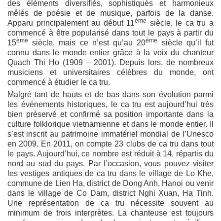
des éléments diversifiés, sophistiqués et harmonieux
mêlés de poésie et de musique, parfois de la danse.
ème
Apparu principalement au début 11
siècle, le ca tru a
commencé à être popularisé dans tout le pays à partir du
ème
ème
15
siècle, mais ce n’est qu’au 20
siècle qu’il fut
connu dans le monde entier grâce à la voix du chanteur
Quach Thi Ho (1909 – 2001). Depuis lors, de nombreux
musiciens et universitaires célèbres du monde, ont
commencé à étudier le ca tru.
Malgré tant de hauts et de bas dans son évolution parmi
les événements historiques, le ca tru est aujourd’hui très
bien préservé et confirmé sa position importante dans la
culture folklorique vietnamienne et dans le monde entier. Il
s’est inscrit au patrimoine immatériel mondial de l’Unesco
en 2009. En 2011, on compte 23 clubs de ca tru dans tout
le pays. Aujourd’hui, ce nombre est réduit à 14, répartis du
nord au sud du pays. Par l’occasion, vous pouvez visiter
les vestiges antiques de ca tru dans le village de Lo Khe,
commune de Lien Ha, district de Dong Anh, Hanoi ou venir
dans le village de Co Dam, district Nghi Xuan, Ha Tinh.
Une représentation de ca tru nécessite souvent au
minimum de trois interprètes. La chanteuse est toujours