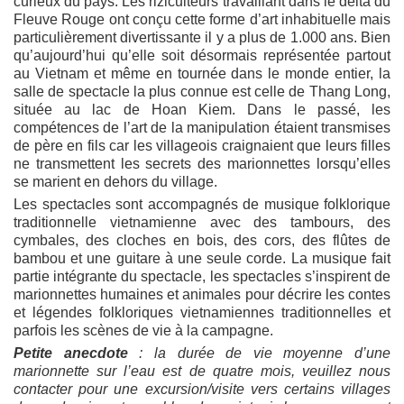
curieux du pays. Les riziculteurs travaillant dans le delta du
Fleuve Rouge ont conçu cette forme d’art inhabituelle mais
particulièrement divertissante il y a plus de 1.000 ans. Bien
qu’aujourd’hui qu’elle soit désormais représentée partout
au Vietnam et même en tournée dans le monde entier, la
salle de spectacle la plus connue est celle de Thang Long,
située au lac de Hoan Kiem. Dans le passé, les
compétences de l’art de la manipulation étaient transmises
de père en fils car les villageois craignaient que leurs filles
ne transmettent les secrets des marionnettes lorsqu’elles
se marient en dehors du village.
Les spectacles sont accompagnés de musique folklorique
traditionnelle vietnamienne avec des tambours, des
cymbales, des cloches en bois, des cors, des flûtes de
bambou et une guitare à une seule corde. La musique fait
partie intégrante du spectacle, les spectacles s’inspirent de
marionnettes humaines et animales pour décrire les contes
et légendes folkloriques vietnamiennes traditionnelles et
parfois les scènes de vie à la campagne.
Petite anecdote
: la durée de vie moyenne d’une
marionnette sur l’eau est de quatre mois, veuillez nous
contacter pour une excursion/visite vers certains villages