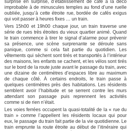
surprise en surprise, d’établissement de café à la déco
improbable à de minuscules temples au fond d’une ruelle
oubliée, jusqu’à cette étroite rue, bordée de cafés exigus
qui voit passer à heures fixes … un train.
Vers 15h00 et 19h00 chaque jour, un train traverse une
série de rues très étroites du vieux quartier animé. Quand
le train commence à tirer le signal d’alarme pour prévenir
sa présence, une scène surprenante se déroule sans
panique, comme si cela fait partie du quotidien. Les
vêtements qui sèchent sont tirés et transportés à l’intérieur
des maisons, les enfants se cachent, et les vélos sont tirés
sur le bord de la route juste avant le passage du train, avec
une dizaine de centimètres d’espaces libre au maximum
de chaque côté. À certains endroits, le train passe à
quelques centimètres près des habitations. Les résidents
semblent avoir l’habitude et se serrent contre les murs
attendant son passage puis reprennent les activités
comme si de rien n’était.
Les voies ferrées occupent la quasi-totalité de la « rue du
train » comme l’appellent les résidents locaux qui pour
eux, le passage du train fait partie de la vie quotidienne. Le
train emprunte la route étroite au début de l’itinéraire qui