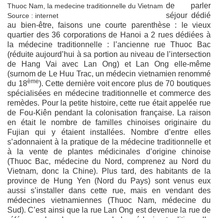
de parler
Thuoc Nam, la medecine traditionnelle du Vietnam
séjour dédié
Source : internet
au bien-être, faisons une courte parenthèse : le vieux
quartier des 36 corporations de Hanoi a 2 rues dédiées à
la médecine traditionnelle : l’ancienne rue Thuoc Bac
(réduite aujourd’hui à sa portion au niveau de l’intersection
de Hang Vai avec Lan Ong) et Lan Ong elle-même
(surnom de Le Huu Trac, un médecin vietnamien renommé
ème
du 18
). Cette dernière voit encore plus de 70 boutiques
spécialisées en médecine traditionnelle et commerce des
remèdes. Pour la petite histoire, cette rue était appelée rue
de Fou-Kiên pendant la colonisation française. La raison
en était le nombre de familles chinoises originaire du
Fujian qui y étaient installées. Nombre d’entre elles
s’adonnaient à la pratique de la médecine traditionnelle et
à la vente de plantes médicinales d’origine chinoise
(Thuoc Bac, médecine du Nord, comprenez au Nord du
Vietnam, donc la Chine). Plus tard, des habitants de la
province de Hung Yen (Nord du Pays) sont venus eux
aussi s’installer dans cette rue, mais en vendant des
médecines vietnamiennes (Thuoc Nam, médecine du
Sud). C’est ainsi que la rue Lan Ong est devenue la rue de