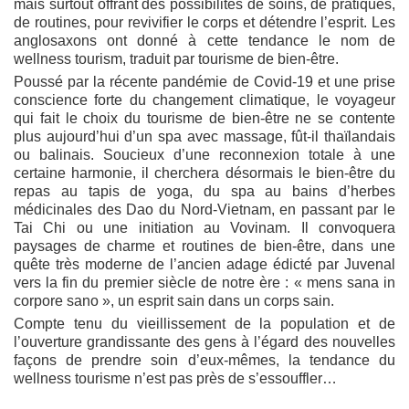
mais surtout offrant des possibilités de soins, de pratiques,
de routines, pour revivifier le corps et détendre l’esprit. Les
anglosaxons ont donné à cette tendance le nom de
wellness tourism, traduit par tourisme de bien-être.
Poussé par la récente pandémie de Covid-19 et une prise
conscience forte du changement climatique, le voyageur
qui fait le choix du tourisme de bien-être ne se contente
plus aujourd’hui d’un spa avec massage, fût-il thaïlandais
ou balinais. Soucieux d’une reconnexion totale à une
certaine harmonie, il cherchera désormais le bien-être du
repas au tapis de yoga, du spa au bains d’herbes
médicinales des Dao du Nord-Vietnam, en passant par le
Tai Chi ou une initiation au Vovinam. Il convoquera
paysages de charme et routines de bien-être, dans une
quête très moderne de l’ancien adage édicté par Juvenal
vers la fin du premier siècle de notre ère : « mens sana in
corpore sano », un esprit sain dans un corps sain.
Compte tenu du vieillissement de la population et de
l’ouverture grandissante des gens à l’égard des nouvelles
façons de prendre soin d’eux-mêmes, la tendance du
wellness tourisme n’est pas près de s’essouffler…