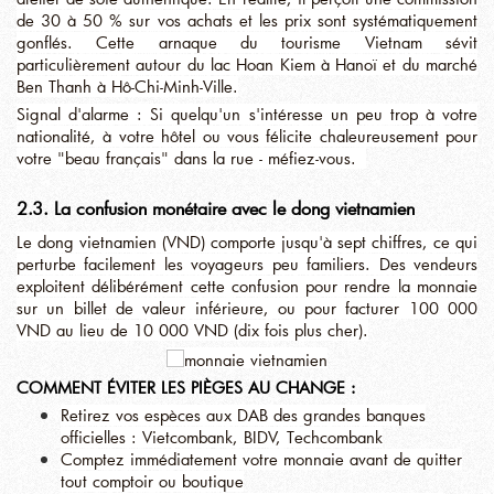
de 30 à 50 % sur vos achats et les prix sont systématiquement
gonflés. Cette arnaque du tourisme Vietnam sévit
particulièrement autour du lac Hoan Kiem à Hanoï et du marché
Ben Thanh à Hô-Chi-Minh-Ville.
Signal d'alarme : Si quelqu'un s'intéresse un peu trop à votre
nationalité, à votre hôtel ou vous félicite chaleureusement pour
votre "beau français" dans la rue - méfiez-vous.
2.3. La confusion monétaire avec le dong vietnamien
Le dong vietnamien (VND) comporte jusqu'à sept chiffres, ce qui
perturbe facilement les voyageurs peu familiers. Des vendeurs
exploitent délibérément cette confusion pour rendre la monnaie
sur un billet de valeur inférieure, ou pour facturer 100 000
VND au lieu de 10 000 VND (dix fois plus cher).
COMMENT ÉVITER LES PIÈGES AU CHANGE :
Retirez vos espèces aux DAB des grandes banques
officielles : Vietcombank, BIDV, Techcombank
Comptez immédiatement votre monnaie avant de quitter
tout comptoir ou boutique