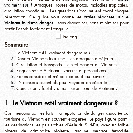
vraiment sûr ?
Arnaques, routes de motos, maladies tropicales,
circulation chaotique… Les questions s'accumulent avant chaque
réservation. Ce guide vous donne les
vraies réponses sur le
Vietnam tourisme danger
- sans dramatiser, sans minimiser pour
partir l'esprit totalement tranquille.
Sommaire
Le Vietnam est-il vraiment dangereux ?
Danger Vietnam tourisme : les arnaques à déjouer
Circulation et transports : le vrai danger au Vietnam
Risques santé Vietnam : vaccins et précautions
Zones sensibles et météo : ce qu'il faut savoir
12 conseils essentiels pour voyager en sécurité
Conclusion : faut-il vraiment avoir peur du Vietnam ?
1. Le Vietnam est-il vraiment dangereux ?
Commençons par les faits : la réputation de danger associée au
tourisme au Vietnam est souvent exagérée. Le pays figure parmi
les destinations les plus stables d'Asie du Sud-Est, avec un faible
niveau de criminalité violente, aucune menace terroriste