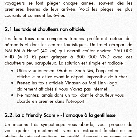
voyageurs se font piéger chaque année, souvent dès les
premières heures de leur arrivée. Voici les pièges les plus
courants et comment les éviter.
2.1 Les taxis et chauffeurs non officiels
Les faux taxis aux compteurs truqués prolifèrent autour des
aéroports et dans les centres touristiques. Un trajet aéroport de
Nôi Bài à Hanoï (40 km) qui devrait coûter environ 250 000
VND (≈10 €) peut grimper à 800 000 VND avec ces
chauffeurs peu scrupuleux. La solution est simple et radicale :
Utilisez uniquement Grab ou Xanh SM, l'application
affiche le prix fixe avant le départ, impossible de tricher
Prenez les taxis officiels Vinasun ou Mai Linh (logo
clairement affiché) si vous n'avez pas Internet
Ne montez jamais dans un taxi dont le chauffeur vous
aborde en premier dans l'aéroport
2.2. La « Friendly Scam » - l'arnaque à la gentillesse
Un inconnu très sympathique vous aborde, vous propose de
vous guider "gratuitement" vers un restaurant familial ou un
atelier de soie authentique. En réalité, il perçoit une commission