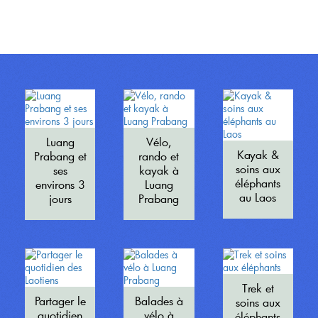
Luang
Vélo,
Kayak &
Prabang et
rando et
soins aux
ses
kayak à
éléphants
environs 3
Luang
au Laos
jours
Prabang
Trek et
Partager le
Balades à
soins aux
quotidien
vélo à
éléphants