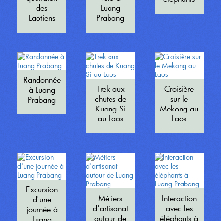
des
Luang
Laotiens
Prabang
Randonnée
Trek aux
Croisière
à Luang
chutes de
sur le
Prabang
Kuang Si
Mekong au
au Laos
Laos
Excursion
Métiers
Interaction
d'une
d'artisanat
avec les
journée à
autour de
éléphants à
Luang