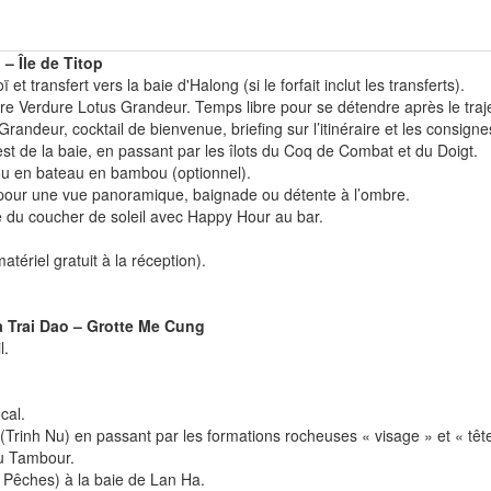
 – Île de Titop
t transfert vers la baie d'Halong (si le forfait inclut les transferts).
ère Verdure Lotus Grandeur. Temps libre pour se détendre après le traje
ndeur, cocktail de bienvenue, briefing sur l’itinéraire et les consigne
est de la baie, en passant par les îlots du Coq de Combat et du Doigt.
 ou en bateau en bambou (optionnel).
pour une vue panoramique, baignade ou détente à l’ombre.
te du coucher de soleil avec Happy Hour au bar.
tériel gratuit à la réception).
Ba Trai Dao – Grotte Me Cung
l.
cal.
 (Trinh Nu) en passant par les formations rocheuses « visage » et « têt
du Tambour.
s Pêches) à la baie de Lan Ha.