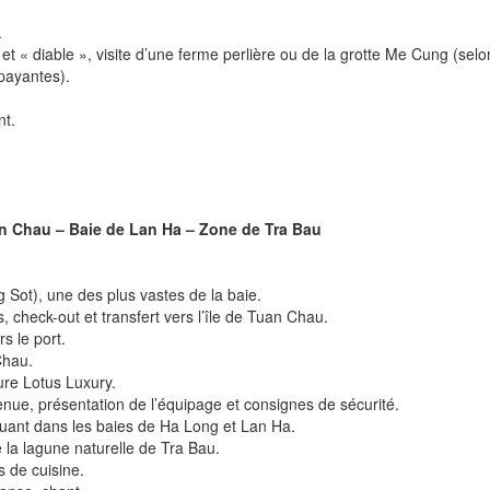
.
et « diable », visite d’une ferme perlière ou de la grotte Me Cung (sel
 payantes).
nt.
uan Chau – Baie de Lan Ha – Zone de Tra Bau
 Sot), une des plus vastes de la baie.
 check-out et transfert vers l’île de Tuan Chau.
s le port.
Chau.
dure Lotus Luxury.
nue, présentation de l’équipage et consignes de sécurité.
guant dans les baies de Ha Long et Lan Ha.
 la lagune naturelle de Tra Bau.
s de cuisine.