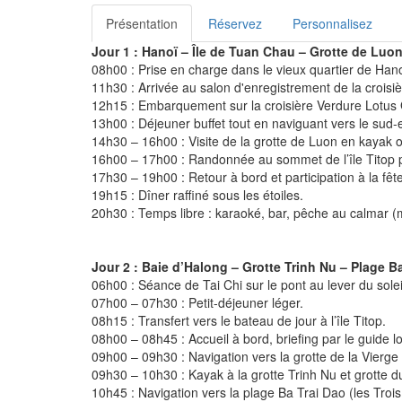
Présentation
Réservez
Personnalisez
Jour 1 : Hanoï – Île de Tuan Chau – Grotte de Luon
08h00 : Prise en charge dans le vieux quartier de Hanoï e
11h30 : Arrivée au salon d'enregistrement de la croisi
12h15 : Embarquement sur la croisière Verdure Lotus Gra
13h00 : Déjeuner buffet tout en naviguant vers le sud-
14h30 – 16h00 : Visite de la grotte de Luon en kayak
16h00 – 17h00 : Randonnée au sommet de l’île Titop 
17h30 – 19h00 : Retour à bord et participation à la fê
19h15 : Dîner raffiné sous les étoiles.
20h30 : Temps libre : karaoké, bar, pêche au calmar (ma
Jour 2 : Baie d’Halong – Grotte Trinh Nu – Plage 
06h00 : Séance de Tai Chi sur le pont au lever du solei
07h00 – 07h30 : Petit-déjeuner léger.
08h15 : Transfert vers le bateau de jour à l’île Titop.
08h00 – 08h45 : Accueil à bord, briefing par le guide lo
09h00 – 09h30 : Navigation vers la grotte de la Vierge
09h30 – 10h30 : Kayak à la grotte Trinh Nu et grotte 
10h45 : Navigation vers la plage Ba Trai Dao (les Troi