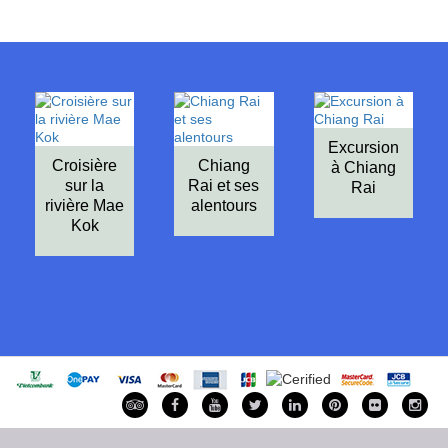
Excursion
Croisière
Chiang
à Chiang
sur la
Rai et ses
Rai
rivière Mae
alentours
Kok