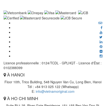
Licence professionnelle : 0124/TCDL - GPLHQT - Licence d'État :
0102388399
À HANOI
Floor 10th, Trico Building, 548 Nguyen Van Cu, Long Bien, Hanoi
Tél : +84 913 025 122 (Whatsapp)
E:
info@vietnamoriginal.com
À HO CHI MINH
Suite B11.25, River Gate Residence, 151-155 Ben Van Don St,