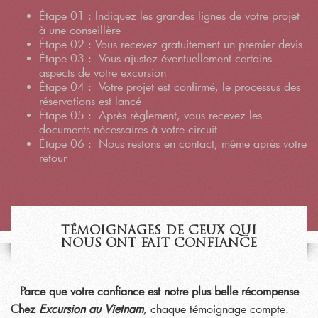
Étape 01 : Indiquez les grandes lignes de votre projet
à une conseillère
Étape 02 : Vous recevez gratuitement un premier devis
Étape 03 : Vous ajustez éventuellement certains
aspects de votre excursion
Étape 04 : Votre projet est confirmé, le processus des
réservations est lancé
Étape 05 : Après règlement, vous recevez les
documents nécessaires à votre circuit
Étape 06 : Nous restons en contact, même après votre
retour
TÉMOIGNAGES DE CEUX QUI
NOUS ONT FAIT CONFIANCE
Parce que votre confiance est notre plus belle récompense
Chez
Excursion au Vietnam
, chaque témoignage compte.