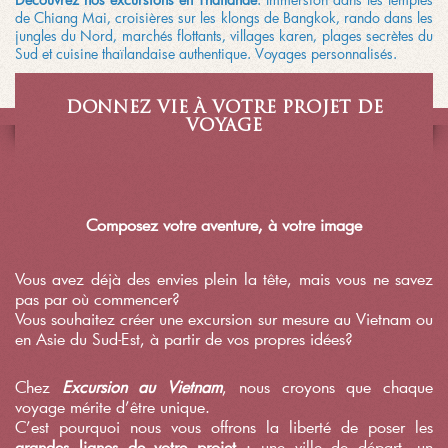
de Chiang Mai, croisières sur les klongs de Bangkok, rando dans les
jungles du Nord, marchés flottants, villages karen, plages secrètes du
Sud et cuisine thaïlandaise authentique. Voyages personnalisés.
DONNEZ VIE À VOTRE PROJET DE
VOYAGE
Composez votre aventure, à votre image
Vous avez déjà des envies plein la tête, mais vous ne savez
pas par où commencer?
Vous souhaitez créer une excursion sur mesure au Vietnam ou
en Asie du Sud-Est, à partir de vos propres idées?
Chez
Excursion au Vietnam
, nous croyons que chaque
voyage mérite d’être unique.
C’est pourquoi nous vous offrons la liberté de poser les
grandes lignes de votre projet
: une ville de départ, un