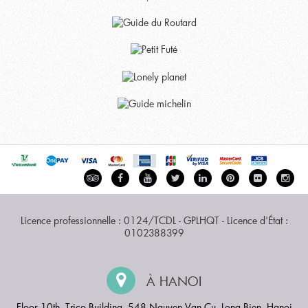
Licence professionnelle : 0124/TCDL - GPLHQT - Licence d'État :
0102388399
À HANOI
Floor 10th, Trico Building, 548 Nguyen Van Cu, Long Bien, Hanoi