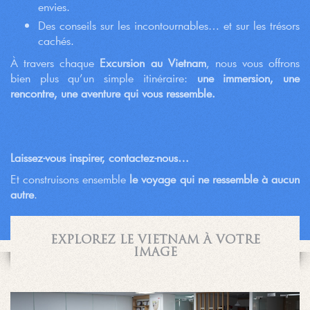
envies.
Des conseils sur les incontournables… et sur les trésors
cachés.
À travers chaque
Excursion au Vietnam
, nous vous offrons
bien plus qu’un simple itinéraire:
une immersion, une
rencontre, une aventure qui vous ressemble.
Laissez-vous inspirer, contactez-nous…
Et construisons ensemble
le voyage qui ne ressemble à aucun
autre
.
EXPLOREZ LE VIETNAM À VOTRE
IMAGE