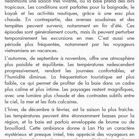
néanmoins une saison très vivante, où la baie prend des airs
tropicaux. Les conditions sont parfaites pour la baignade, le
kayak et les activités nautiques, grâce à une eau plus
chaude. En contrepartie, des averses soudaines et des
tempêtes peuvent survenir, notamment en fin d’été. Ces
épisodes sont généralement courts, mais ils peuvent perturber
temporairement les excursions en mer. C’est aussi une
période plus fréquentée, notamment par les voyageurs
vietnamiens en vacances.
L’automne, de septembre à novembre, offre une atmosphère
plus paisible et équilibrée. Les températures redescendent
progressivement, rendant les journées confortables, et
l’humidité diminue. La fréquentation touristique est plus
faible, ce qui permet de profiter de la baie dans un cadre
plus calme et plus intime. Les paysages restent magnifiques,
avec une lumière plus chaude et des contrastes subtils entre
le ciel, la mer et les îlots calcaires.
L’hiver, de décembre à février, est la saison la plus fraîche.
Les températures peuvent être étonnamment basses pour la
région, et la baie est parfois enveloppée de brume ou de
brouillard. Cette ambiance donne à Lan Ha un caractère
mystérieux et presque irréel, très apprécié des voyageurs en