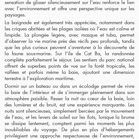
sensation de glisser silencieusement sur l’eau renforce le lien
avec l’environnement et offre une perspective unique sur les
paysages.
La baignade est également très appréciée, notamment dans
les criques abritées et les plages isolées où l’eau est calme et
limpide. La plongée légère, avec masque et tuba, permet
d’observer la vie marine près des récifs peu profonds, tandis
que les plus curieux peuvent s’aventurer à la découverte de
la faune sous-marine. Sur l’île de Cat Ba, la randonnée
complète parfaitement le séjour. Les sentiers du parc national
offrent de superbes points de vue sur la forêt tropicale, les
vallées et parfois même la baie, ajoutant une dimension
terrestre à l’exploration maritime.
Dormir sur un bateau ou dans un écolodge permet de vivre
la baie de l’intérieur et de s’immerger pleinement dans son
atmosphère paisible. Passer la nuit au cœur de la baie, loin
des lumières et du bruit, est une expérience marquante. Les
nuits sont silencieuses, simplement bercées par le mouvement
de l’eau, et les levers de soleil sur les îlots, lorsque la brume
se dissipe lentement, comptent parmi les moments les plus
inoubliables du voyage. De plus en plus d’hébergements
privilégient une approche respectueuse de l’environnement,