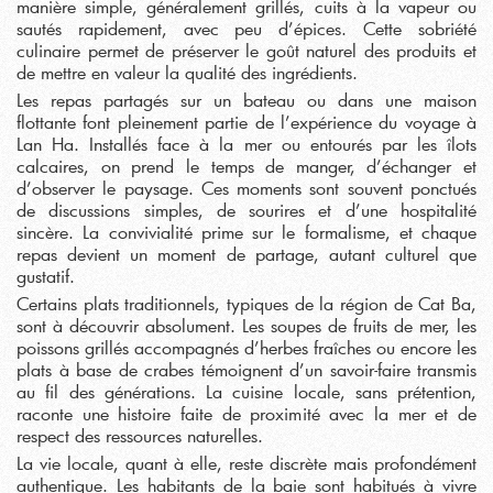
manière simple, généralement grillés, cuits à la vapeur ou
sautés rapidement, avec peu d’épices. Cette sobriété
culinaire permet de préserver le goût naturel des produits et
de mettre en valeur la qualité des ingrédients.
Les repas partagés sur un bateau ou dans une maison
flottante font pleinement partie de l’expérience du voyage à
Lan Ha. Installés face à la mer ou entourés par les îlots
calcaires, on prend le temps de manger, d’échanger et
d’observer le paysage. Ces moments sont souvent ponctués
de discussions simples, de sourires et d’une hospitalité
sincère. La convivialité prime sur le formalisme, et chaque
repas devient un moment de partage, autant culturel que
gustatif.
Certains plats traditionnels, typiques de la région de Cat Ba,
sont à découvrir absolument. Les soupes de fruits de mer, les
poissons grillés accompagnés d’herbes fraîches ou encore les
plats à base de crabes témoignent d’un savoir-faire transmis
au fil des générations. La cuisine locale, sans prétention,
raconte une histoire faite de proximité avec la mer et de
respect des ressources naturelles.
La vie locale, quant à elle, reste discrète mais profondément
authentique. Les habitants de la baie sont habitués à vivre