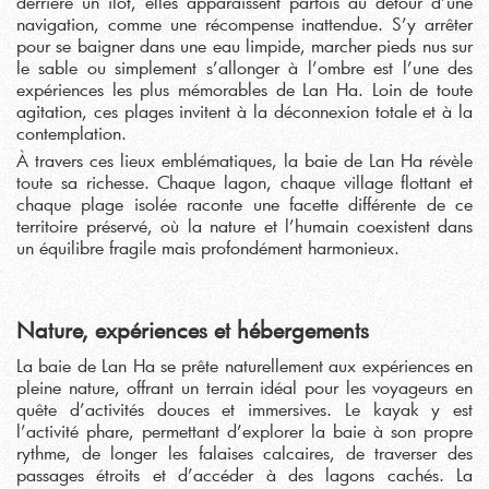
derrière un îlot, elles apparaissent parfois au détour d’une
navigation, comme une récompense inattendue. S’y arrêter
pour se baigner dans une eau limpide, marcher pieds nus sur
le sable ou simplement s’allonger à l’ombre est l’une des
expériences les plus mémorables de Lan Ha. Loin de toute
agitation, ces plages invitent à la déconnexion totale et à la
contemplation.
À travers ces lieux emblématiques, la baie de Lan Ha révèle
toute sa richesse. Chaque lagon, chaque village flottant et
chaque plage isolée raconte une facette différente de ce
territoire préservé, où la nature et l’humain coexistent dans
un équilibre fragile mais profondément harmonieux.
Nature, expériences et hébergements
La baie de Lan Ha se prête naturellement aux expériences en
pleine nature, offrant un terrain idéal pour les voyageurs en
quête d’activités douces et immersives. Le kayak y est
l’activité phare, permettant d’explorer la baie à son propre
rythme, de longer les falaises calcaires, de traverser des
passages étroits et d’accéder à des lagons cachés. La