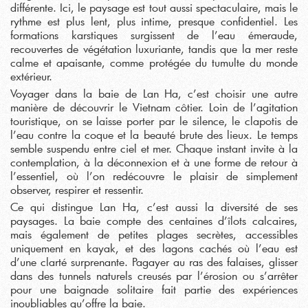
différente. Ici, le paysage est tout aussi spectaculaire, mais le
rythme est plus lent, plus intime, presque confidentiel. Les
formations karstiques surgissent de l’eau émeraude,
recouvertes de végétation luxuriante, tandis que la mer reste
calme et apaisante, comme protégée du tumulte du monde
extérieur.
Voyager dans la baie de Lan Ha, c’est choisir une autre
manière de découvrir le Vietnam côtier. Loin de l’agitation
touristique, on se laisse porter par le silence, le clapotis de
l’eau contre la coque et la beauté brute des lieux. Le temps
semble suspendu entre ciel et mer. Chaque instant invite à la
contemplation, à la déconnexion et à une forme de retour à
l’essentiel, où l’on redécouvre le plaisir de simplement
observer, respirer et ressentir.
Ce qui distingue Lan Ha, c’est aussi la diversité de ses
paysages. La baie compte des centaines d’îlots calcaires,
mais également de petites plages secrètes, accessibles
uniquement en kayak, et des lagons cachés où l’eau est
d’une clarté surprenante. Pagayer au ras des falaises, glisser
dans des tunnels naturels creusés par l’érosion ou s’arrêter
pour une baignade solitaire fait partie des expériences
inoubliables qu’offre la baie.