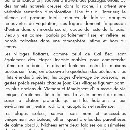
des tunnels naturels creusés dans la roche, ils offrent une
véritable sensation d’exploration. Une fois à l’intérieur, le
silence est presque total. Entourés de falaises abruptes
recouvertes de végétation, ces lagons donnent l’impression
d’entrer dans un monde secret, coupé du reste de la baie.
L’eau y est calme, parfois parfaitement lisse, et reflète les
parois calcaires dans une atmosphère intime et hors du
temps.
Les villages flottants, comme celui de Cai Beo, sont
également des étapes incontournables pour comprendre
l’âme de la baie. En glissant lentement entre les maisons
posées sur l’eau, on découvre le quotidien des pêcheurs : les
filets étendus à sécher, les cages d’élevage de poissons, les
gestes précis répétés chaque jour. Ces villages figurent parmi
les plus anciens du Vietnam et témoignent d’un mode de vie
unique, étroitement lié à la mer. La visite permet de mieux
saisir la relation profonde qui unit les habitants à leur
environnement, entre traditions, adaptation et résilience.
Les plages isolées, souvent sans nom et accessibles
uniquement par bateau, offrent quant à elles des parenthèses
de calme absolu. Nichées entre deux falaises ou dissimulées