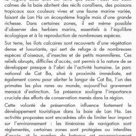
calmes de la baie abritent des récifs coralliens, des poissons
tropicaux aux couleurs vives et une faune marine variée,
faisant de Lan Ha un écosystème fragile mais d’une grande
richesse. Dans certaines zones, il est même possible
d’observer des herbiers marins, essentiels à l’équilibre
écologique et à la reproduction de nombreuses espèces.
Sur terre, les îlots calcaires sont recouverts d’une végétation
dense et luxuriante, qui sert de refuge à de nombreuses
espèces d’oiseaux, d’insectes et de petits mammifères. Ces
reliefs abrupts, difficiles d’accès, ont permis à la nature de se
développer presque à l’abri de l’activité humaine. Le parc
national de Cat Ba, situé à proximité immédiate, est
également connu pour abriter le langur de Cat Ba, l’un des
primates les plus rares au monde, aujourd’hui gravement
menacé d’extinction. Sa présence souligne l’importance
cruciale des efforts de conservation menés dans la région.
Cette volonté de préservation influence fortement le
développement touristique dans la baie de Lan Ha. Les
activités proposées sont encadrées afin de limiter leur impact
sur l’environnement : les itinéraires de navigation sont
réglementés, certaines zones sont protégées ou interdites
d’accès, et le nombre de bateaux est progressivement