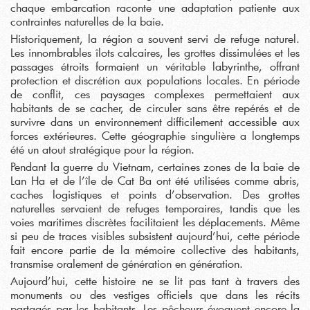
chaque embarcation raconte une adaptation patiente aux
contraintes naturelles de la baie.
Historiquement, la région a souvent servi de refuge naturel.
Les innombrables îlots calcaires, les grottes dissimulées et les
passages étroits formaient un véritable labyrinthe, offrant
protection et discrétion aux populations locales. En période
de conflit, ces paysages complexes permettaient aux
habitants de se cacher, de circuler sans être repérés et de
survivre dans un environnement difficilement accessible aux
forces extérieures. Cette géographie singulière a longtemps
été un atout stratégique pour la région.
Pendant la guerre du Vietnam, certaines zones de la baie de
Lan Ha et de l’île de Cat Ba ont été utilisées comme abris,
caches logistiques et points d’observation. Des grottes
naturelles servaient de refuges temporaires, tandis que les
voies maritimes discrètes facilitaient les déplacements. Même
si peu de traces visibles subsistent aujourd’hui, cette période
fait encore partie de la mémoire collective des habitants,
transmise oralement de génération en génération.
Aujourd’hui, cette histoire ne se lit pas tant à travers des
monuments ou des vestiges officiels que dans les récits
partagés par les habitants. Les pêcheurs évoquent encore la