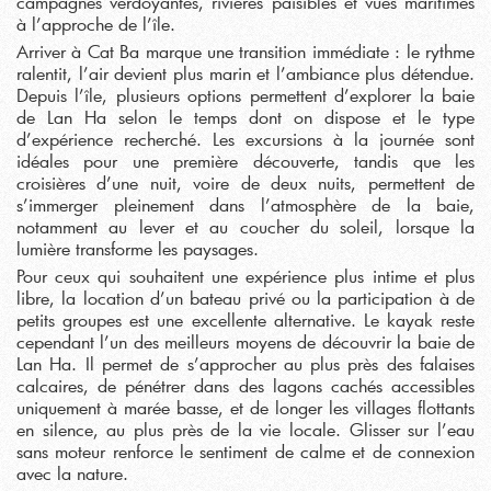
campagnes verdoyantes, rivières paisibles et vues maritimes
à l’approche de l’île.
Arriver à Cat Ba marque une transition immédiate : le rythme
ralentit, l’air devient plus marin et l’ambiance plus détendue.
Depuis l’île, plusieurs options permettent d’explorer la baie
de Lan Ha selon le temps dont on dispose et le type
d’expérience recherché. Les excursions à la journée sont
idéales pour une première découverte, tandis que les
croisières d’une nuit, voire de deux nuits, permettent de
s’immerger pleinement dans l’atmosphère de la baie,
notamment au lever et au coucher du soleil, lorsque la
lumière transforme les paysages.
Pour ceux qui souhaitent une expérience plus intime et plus
libre, la location d’un bateau privé ou la participation à de
petits groupes est une excellente alternative. Le kayak reste
cependant l’un des meilleurs moyens de découvrir la baie de
Lan Ha. Il permet de s’approcher au plus près des falaises
calcaires, de pénétrer dans des lagons cachés accessibles
uniquement à marée basse, et de longer les villages flottants
en silence, au plus près de la vie locale. Glisser sur l’eau
sans moteur renforce le sentiment de calme et de connexion
avec la nature.