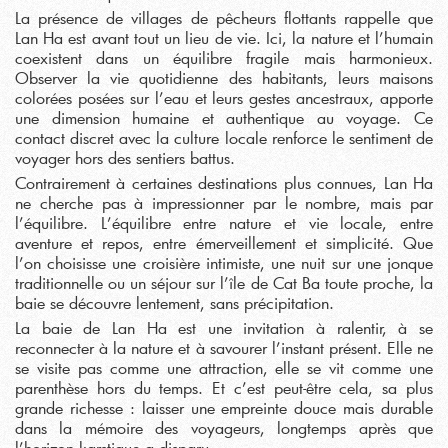
La présence de villages de pêcheurs flottants rappelle que
Lan Ha est avant tout un lieu de vie. Ici, la nature et l’humain
coexistent dans un équilibre fragile mais harmonieux.
Observer la vie quotidienne des habitants, leurs maisons
colorées posées sur l’eau et leurs gestes ancestraux, apporte
une dimension humaine et authentique au voyage. Ce
contact discret avec la culture locale renforce le sentiment de
voyager hors des sentiers battus.
Contrairement à certaines destinations plus connues, Lan Ha
ne cherche pas à impressionner par le nombre, mais par
l’équilibre. L’équilibre entre nature et vie locale, entre
aventure et repos, entre émerveillement et simplicité. Que
l’on choisisse une croisière intimiste, une nuit sur une jonque
traditionnelle ou un séjour sur l’île de Cat Ba toute proche, la
baie se découvre lentement, sans précipitation.
La baie de Lan Ha est une invitation à ralentir, à se
reconnecter à la nature et à savourer l’instant présent. Elle ne
se visite pas comme une attraction, elle se vit comme une
parenthèse hors du temps. Et c’est peut-être cela, sa plus
grande richesse : laisser une empreinte douce mais durable
dans la mémoire des voyageurs, longtemps après que
l’horizon karstique a disparu.