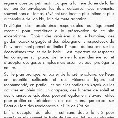
règne encore au petit matin ou que la lumière dorée de la fin
de journée enveloppe les îlots calcaires. Ces moments,
souvent hors du temps, révèlent une facette plus intime et plus
authentique de Lan Ha, loin de toute agitation.
Privilégier des prestataires responsables est également
essentiel pour contribuer à la préservation de ce site
exceptionnel. Choisir des croisières à taille humaine, des
guides locaux engagés et des hébergements respectueux de
l’environnement permet de limiter l’impact du tourisme sur les
écosystèmes fragiles de la baie. Il est important de respecter
les consignes sur place, de ne rien laisser derrière soi et
d’adopter des gestes simples mais essentiels pour protéger la
nature.
Sur le plan pratique, emporter de la crème solaire, de l’eau
en quantité suffisante et des vêtements légers est
recommandé, en particulier pour les sorties en kayak ou les
activités en plein air. Un chapeau, des lunettes de soleil et
des chaussures adaptées peuvent également s’avérer utiles
pour profiter confortablement des excursions, que ce soit sur
l’eau ou lors des randonnées sur l’île de Cat Ba.
Enfin, accepter de ralentir est sans doute la clé pour
apprécier pleinement la baie de Lan Ha. Ici, on ne cherche