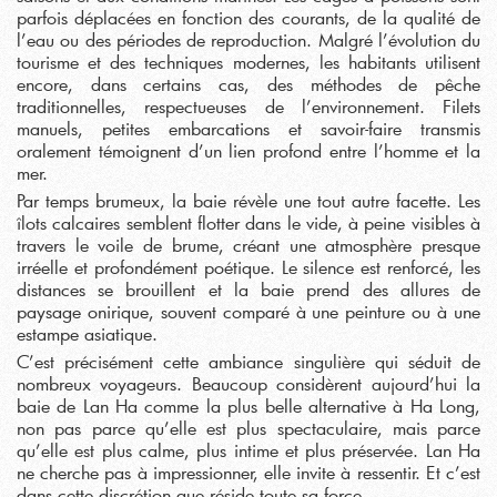
parfois déplacées en fonction des courants, de la qualité de
l’eau ou des périodes de reproduction. Malgré l’évolution du
tourisme et des techniques modernes, les habitants utilisent
encore, dans certains cas, des méthodes de pêche
traditionnelles, respectueuses de l’environnement. Filets
manuels, petites embarcations et savoir-faire transmis
oralement témoignent d’un lien profond entre l’homme et la
mer.
Par temps brumeux, la baie révèle une tout autre facette. Les
îlots calcaires semblent flotter dans le vide, à peine visibles à
travers le voile de brume, créant une atmosphère presque
irréelle et profondément poétique. Le silence est renforcé, les
distances se brouillent et la baie prend des allures de
paysage onirique, souvent comparé à une peinture ou à une
estampe asiatique.
C’est précisément cette ambiance singulière qui séduit de
nombreux voyageurs. Beaucoup considèrent aujourd’hui la
baie de Lan Ha comme la plus belle alternative à Ha Long,
non pas parce qu’elle est plus spectaculaire, mais parce
qu’elle est plus calme, plus intime et plus préservée. Lan Ha
ne cherche pas à impressionner, elle invite à ressentir. Et c’est
dans cette discrétion que réside toute sa force.