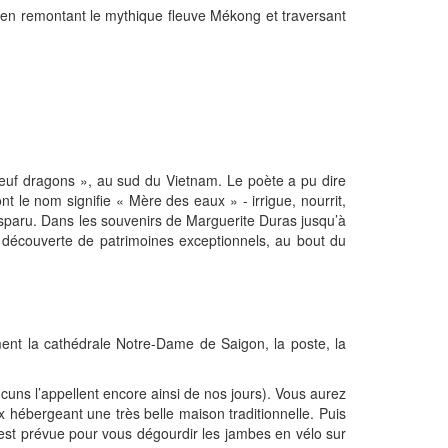
n remontant le mythique fleuve Mékong et traversant
euf dragons », au sud du Vietnam. Le poète a pu dire
t le nom signifie « Mère des eaux » - irrigue, nourrit,
 disparu. Dans les souvenirs de Marguerite Duras jusqu’à
 découverte de patrimoines exceptionnels, au bout du
lement la cathédrale Notre-Dame de Saigon, la poste, la
uns l’appellent encore ainsi de nos jours). Vous aurez
x hébergeant une très belle maison traditionnelle. Puis
 est prévue pour vous dégourdir les jambes en vélo sur