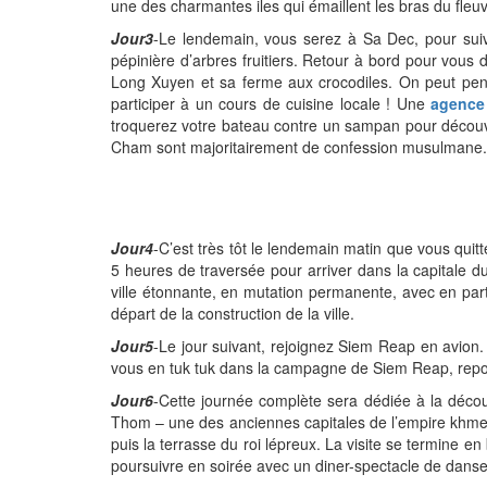
une des charmantes iles qui émaillent les bras du fleu
Jour3
-Le lendemain, vous serez à Sa Dec, pour suiv
pépinière d’arbres fruitiers. Retour à bord pour vous 
Long Xuyen et sa ferme aux crocodiles. On peut pens
participer à un cours de cuisine locale ! Une
agence
troquerez votre bateau contre un sampan pour découvr
Cham sont majoritairement de confession musulmane.
Jour4
-C’est très tôt le lendemain matin que vous qui
5 heures de traversée pour arriver dans la capitale d
ville étonnante, en mutation permanente, avec en parti
départ de la construction de la ville.
Jour5
-Le jour suivant, rejoignez Siem Reap en avion. 
vous en tuk tuk dans la campagne de Siem Reap, repo
Jour6
-Cette journée complète sera dédiée à la déc
Thom – une des anciennes capitales de l’empire khmer 
puis la terrasse du roi lépreux. La visite se termine 
poursuivre en soirée avec un diner-spectacle de dans