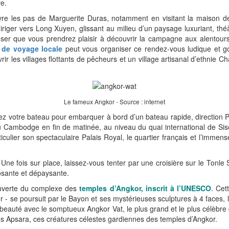
ve.
re les pas de Marguerite Duras, notamment en visitant la maison de
diriger vers Long Xuyen, glissant au milieu d’un paysage luxuriant, thé
er que vous prendrez plaisir à découvrir la campagne aux alentours
 de voyage locale
peut vous organiser ce rendez-vous ludique et 
ir les villages flottants de pêcheurs et un village artisanal d’ethni
Le fameux Angkor - Source : internet
ttez votre bateau pour embarquer à bord d’un bateau rapide, directio
u Cambodge en fin de matinée, au niveau du quai international de Siso
culier son spectaculaire Palais Royal, le quartier français et l’imme
Une fois sur place, laissez-vous tenter par une croisière sur le Tonle S
sante et dépaysante.
ouverte du complexe des
temples d’Angkor, inscrit à l’UNESCO
. Cet
- se poursuit par le Bayon et ses mystérieuses sculptures à 4 faces, l
en beauté avec le somptueux Angkor Vat, le plus grand et le plus célèbre
es Apsara, ces créatures célestes gardiennes des temples d’Angkor.