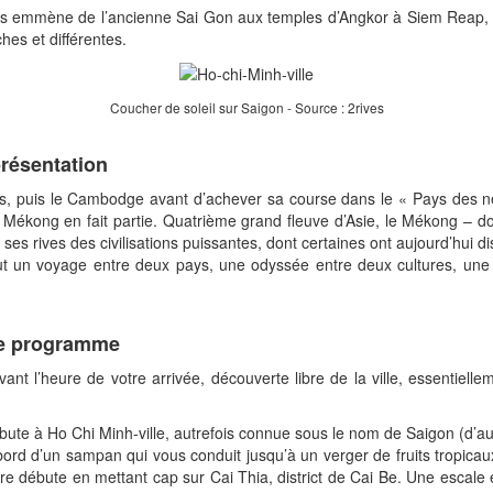
 emmène de l’ancienne Sai Gon aux temples d’Angkor à Siem Reap, e
hes et différentes.
Coucher de soleil sur Saigon - Source : 2rives
résentation
os, puis le Cambodge avant d’achever sa course dans le « Pays des n
le Mékong en fait partie. Quatrième grand fleuve d’Asie, le Mékong – don
ur ses rives des civilisations puissantes, dont certaines ont aujourd’hui
veut un voyage entre deux pays, une odyssée entre deux cultures, une
le programme
uivant l’heure de votre arrivée, découverte libre de la ville, essentiel
te à Ho Chi Minh-ville, autrefois connue sous le nom de Saigon (d’auc
bord d’un sampan qui vous conduit jusqu’à un verger de fruits tropicau
ère débute en mettant cap sur Cai Thia, district de Cai Be. Une escale