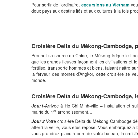
Pour sortir de l’ordinaire,
excursions au Vietnam
vous
deux pays aux destins liés et aux cultures à la fois proc
Croisière Delta du Mékong-Cambodge, p
Prenant sa source en Chine, le Mékong irrigue le La
que les grands fleuves façonnent les civilisations et 
fertilise, transporte hommes et biens, faisant naitre s
la ferveur des moines d’Angkor, cette croisière se 
monde.
Croisière Delta du Mékong-Cambodge, 
Jour1
-Arrivee à Ho Chi Minh-ville – Installation et s
er
mairie du 1
arrondissement…
Jour 2
-Votre croisière Delta du Mékong-Cambodge débu
atterri la veille, vous êtes reposé. Vous embarquez à 
vous prendrez place à bord de votre bateau, la croisi