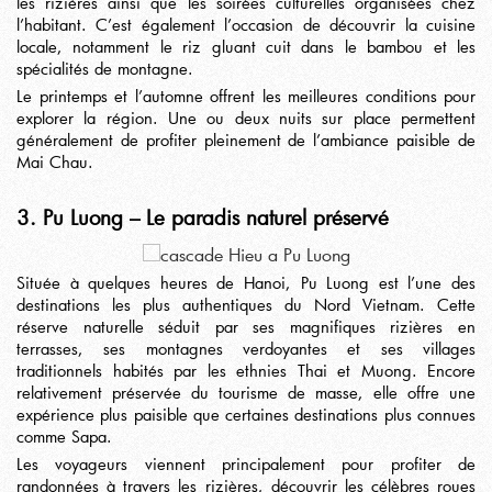
les rizières ainsi que les soirées culturelles organisées chez
l’habitant. C’est également l’occasion de découvrir la cuisine
locale, notamment le riz gluant cuit dans le bambou et les
spécialités de montagne.
Le printemps et l’automne offrent les meilleures conditions pour
explorer la région. Une ou deux nuits sur place permettent
généralement de profiter pleinement de l’ambiance paisible de
Mai Chau.
3. Pu Luong – Le paradis naturel préservé
Située à quelques heures de Hanoi,
Pu Luong
est l’une des
destinations les plus authentiques du Nord Vietnam. Cette
réserve naturelle séduit par ses magnifiques rizières en
terrasses, ses montagnes verdoyantes et ses villages
traditionnels habités par les ethnies Thai et Muong. Encore
relativement préservée du tourisme de masse, elle offre une
expérience plus paisible que certaines destinations plus connues
comme Sapa.
Les voyageurs viennent principalement pour profiter de
randonnées à travers les rizières, découvrir les célèbres roues