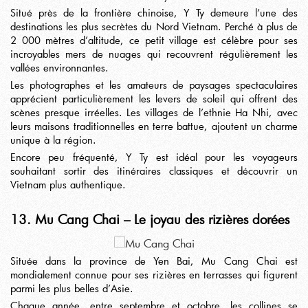
Situé près de la frontière chinoise, Y Ty demeure l’une des
destinations les plus secrètes du Nord Vietnam. Perché à plus de
2 000 mètres d’altitude, ce petit village est célèbre pour ses
incroyables mers de nuages qui recouvrent régulièrement les
vallées environnantes.
Les photographes et les amateurs de paysages spectaculaires
apprécient particulièrement les levers de soleil qui offrent des
scènes presque irréelles. Les villages de l’ethnie Ha Nhi, avec
leurs maisons traditionnelles en terre battue, ajoutent un charme
unique à la région.
Encore peu fréquenté, Y Ty est idéal pour les voyageurs
souhaitant sortir des itinéraires classiques et découvrir un
Vietnam plus authentique.
13. Mu Cang Chai – Le joyau des rizières dorées
Située dans la province de Yen Bai, Mu Cang Chai est
mondialement connue pour ses rizières en terrasses qui figurent
parmi les plus belles d’Asie.
Chaque année, entre septembre et octobre, les collines se