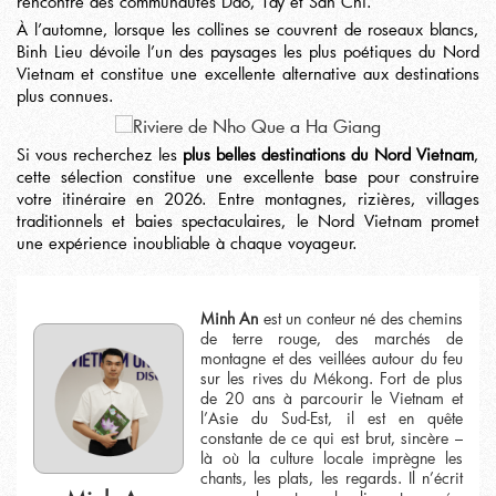
rencontre des communautés Dao, Tay et San Chi.
À l’automne, lorsque les collines se couvrent de roseaux blancs,
Binh Lieu dévoile l’un des paysages les plus poétiques du Nord
Vietnam et constitue une excellente alternative aux destinations
plus connues.
Si vous recherchez les
plus belles destinations du Nord Vietnam
,
cette sélection constitue une excellente base pour construire
votre itinéraire en 2026. Entre montagnes, rizières, villages
traditionnels et baies spectaculaires, le Nord Vietnam promet
une expérience inoubliable à chaque voyageur.
Minh An
est un conteur né des chemins
de terre rouge, des marchés de
montagne et des veillées autour du feu
sur les rives du Mékong. Fort de plus
de 20 ans à parcourir le Vietnam et
l’Asie du Sud-Est, il est en quête
constante de ce qui est brut, sincère –
là où la culture locale imprègne les
chants, les plats, les regards. Il n’écrit