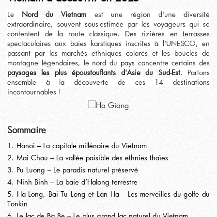
Le
Nord du Vietnam
est une région d'une diversité
extraordinaire, souvent sous-estimée par les voyageurs qui se
contentent de la route classique. Des rizières en terrasses
spectaculaires aux baies karstiques inscrites à l'UNESCO, en
passant par les marchés ethniques colorés et les boucles de
montagne légendaires, le nord du pays concentre certains des
paysages les plus époustouflants d'Asie du Sud-Est
. Partons
ensemble à la découverte de ces 14 destinations
incontournables !
Sommaire
1. Hanoi – La capitale millénaire du Vietnam
2. Mai Chau – La vallée paisible des ethnies thaïes
3. Pu Luong – Le paradis naturel préservé
4. Ninh Binh – La baie d’Halong terrestre
5. Ha Long, Bai Tu Long et Lan Ha – Les merveilles du golfe du
Tonkin
6. Le lac de Ba Be – Le plus grand lac naturel du Vietnam