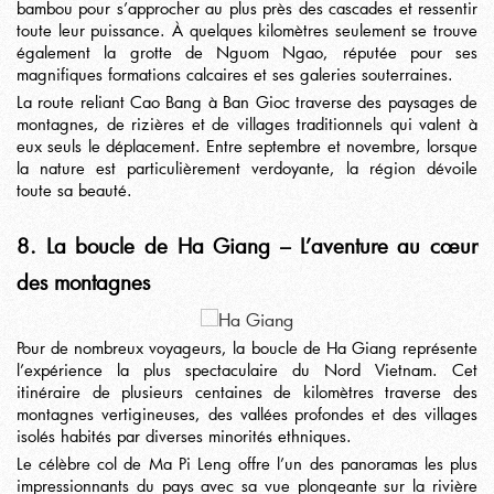
bambou pour s’approcher au plus près des cascades et ressentir
toute leur puissance. À quelques kilomètres seulement se trouve
également la grotte de Nguom Ngao, réputée pour ses
magnifiques formations calcaires et ses galeries souterraines.
La route reliant Cao Bang à Ban Gioc traverse des paysages de
montagnes, de rizières et de villages traditionnels qui valent à
eux seuls le déplacement. Entre septembre et novembre, lorsque
la nature est particulièrement verdoyante, la région dévoile
toute sa beauté.
8. La boucle de Ha Giang – L’aventure au cœur
des montagnes
Pour de nombreux voyageurs, la boucle de Ha Giang représente
l’expérience la plus spectaculaire du Nord Vietnam. Cet
itinéraire de plusieurs centaines de kilomètres traverse des
montagnes vertigineuses, des vallées profondes et des villages
isolés habités par diverses minorités ethniques.
Le célèbre col de Ma Pi Leng offre l’un des panoramas les plus
impressionnants du pays avec sa vue plongeante sur la rivière