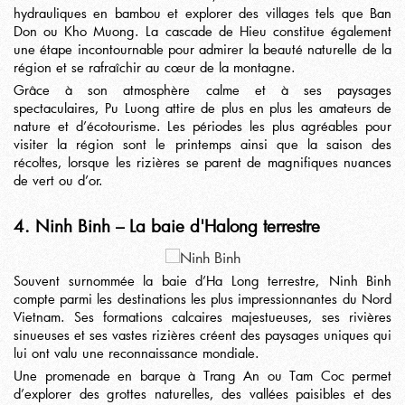
hydrauliques en bambou et explorer des villages tels que Ban
Don ou Kho Muong. La cascade de Hieu constitue également
une étape incontournable pour admirer la beauté naturelle de la
région et se rafraîchir au cœur de la montagne.
Grâce à son atmosphère calme et à ses paysages
spectaculaires, Pu Luong attire de plus en plus les amateurs de
nature et d’écotourisme. Les périodes les plus agréables pour
visiter la région sont le printemps ainsi que la saison des
récoltes, lorsque les rizières se parent de magnifiques nuances
de vert ou d’or.
4. Ninh Binh – La baie d'Halong terrestre
Souvent surnommée la
baie d’Ha Long terrestre
,
Ninh Binh
compte parmi les destinations les plus impressionnantes du Nord
Vietnam. Ses formations calcaires majestueuses, ses rivières
sinueuses et ses vastes rizières créent des paysages uniques qui
lui ont valu une reconnaissance mondiale.
Une promenade en barque à Trang An ou Tam Coc permet
d’explorer des grottes naturelles, des vallées paisibles et des