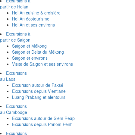
Excursions à
partir de Hoian
Hoi An cuisine & croisière
Hoi An écotourisme
Hoi An et ses environs
Excursions à
partir de Saigon
Saigon et Mékong
Saigon et Delta du Mékong
Saigon et environs
Visite de Saigon et ses environs
Excursions
au Laos
Excursion autour de Paksé
Excursions depuis Vientiane
Luang Prabang et alentours
Excursions
au Cambodge
Excursions autour de Siem Reap
Excursions depuis Phnom Penh
Excursions