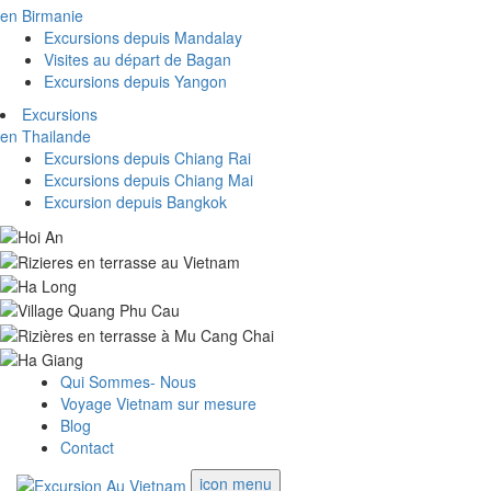
en Birmanie
Excursions depuis Mandalay
Visites au départ de Bagan
Excursions depuis Yangon
Excursions
en Thailande
Excursions depuis Chiang Rai
Excursions depuis Chiang Mai
Excursion depuis Bangkok
Qui Sommes- Nous
Voyage Vietnam sur mesure
Blog
Contact
icon menu