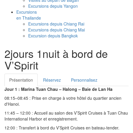
Excursions depuis Yangon
Excursions
en Thailande
Excursions depuis Chiang Rai
Excursions depuis Chiang Mai
Excursion depuis Bangkok
2jours 1nuit à bord de
V’Spirit
Présentation
Réservez
Personnalisez
Jour 1 : Marina Tuan Chau – Halong – Baie de Lan Ha
08:15–08:45 : Prise en charge à votre hôtel du quartier ancien
d'Hanoi.
11:45 – 12:00 : Accueil au salon des V’Spirit Cruises à Tuan Chau
International Harbor et enregistrement.
12:00 : Transfert à bord du V’Spirit Cruises en bateau-tender.