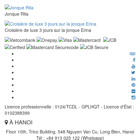
Jonque Rita
Croisière de luxe 3 jours sur la jonque Erina
Licence professionnelle : 0124/TCDL - GPLHQT - Licence d'État :
0102388399
À HANOI
Floor 10th, Trico Building, 548 Nguyen Van Cu, Long Bien, Hanoi
Tél : +84 913 025 122 (Whatsapp)