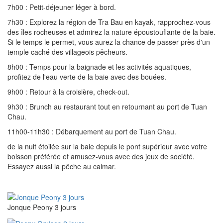
7h00 : Petit-déjeuner léger à bord.
7h30 : Explorez la région de Tra Bau en kayak, rapprochez-vous
des îles rocheuses et admirez la nature époustouflante de la baie.
Si le temps le permet, vous aurez la chance de passer près d'un
temple caché des villageois pêcheurs.
8h00 : Temps pour la baignade et les activités aquatiques,
profitez de l'eau verte de la baie avec des bouées.
9h00 : Retour à la croisière, check-out.
9h30 : Brunch au restaurant tout en retournant au port de Tuan
Chau.
11h00-11h30 : Débarquement au port de Tuan Chau.
de la nuit étoilée sur la baie depuis le pont supérieur avec votre
boisson préférée et amusez-vous avec des jeux de société.
Essayez aussi la pêche au calmar.
Jonque Peony 3 jours