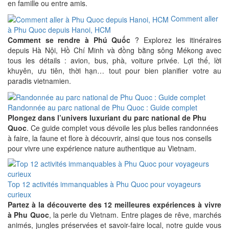
en famille ou entre amis.
Comment aller
à Phu Quoc depuis Hanoi, HCM
Comment se rendre à Phú Quốc
? Explorez les itinéraires
depuis Hà Nội, Hồ Chí Minh và đồng bằng sông Mékong avec
tous les détails : avion, bus, phà, voiture privée. Lợi thế, lời
khuyên, ưu tiên, thời hạn… tout pour bien planifier votre au
paradis vietnamien.
Randonnée au parc national de Phu Quoc : Guide complet
Plongez dans l’univers luxuriant du parc national de Phu
Quoc
. Ce guide complet vous dévoile les plus belles randonnées
à faire, la faune et flore à découvrir, ainsi que tous nos conseils
pour vivre une expérience nature authentique au Vietnam.
Top 12 activités immanquables à Phu Quoc pour voyageurs
curieux
Partez à la découverte des 12 meilleures expériences à vivre
à Phu Quoc
, la perle du Vietnam. Entre plages de rêve, marchés
animés, jungles préservées et savoir-faire local, notre guide vous