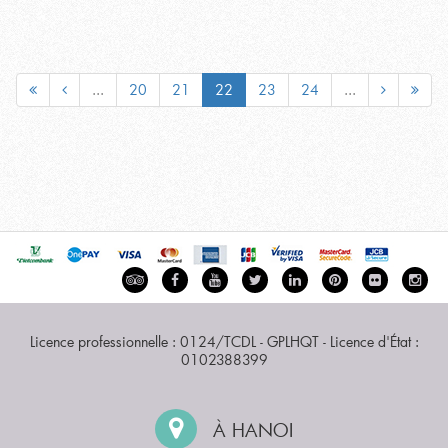
...
20
21
22
23
24
...
Licence professionnelle : 0124/TCDL - GPLHQT - Licence d'État :
0102388399
À HANOI