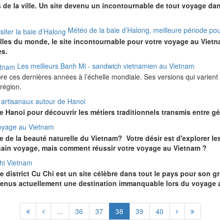
 de la ville. Un site devenu un incontournable de tout voyage dan
Météo de la baie d’Halong, meilleure période pour
illes du monde, le site incontournable pour votre voyage au Vietna
es.
Les meilleurs Banh Mi - sandwich vietnamien au Vietnam
 ces dernières années à l’échelle mondiale. Ses versions qui varient l
 région.
s artisanaux autour de Hanoi
de Hanoi pour découvrir les métiers traditionnels transmis entre 
voyage au Vietnam
 de la beauté naturelle du Vietnam? Votre désir est d'explorer le
hain voyage, mais comment réussir votre voyage au Vietnam ?
hi Vietnam
le district Cu Chi est un site célèbre dans tout le pays pour son 
venus actuellement une destination immanquable lors du voyage 
...
36
37
38
39
40