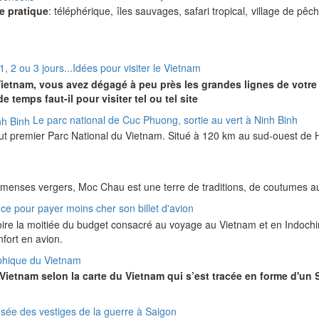
e pratique
: téléphérique, îles sauvages, safari tropical, village de pêch
1, 2 ou 3 jours...Idées pour visiter le Vietnam
Vietnam, vous avez dégagé à peu près les grandes lignes de votre
 temps faut-il pour visiter tel ou tel site
Le parc national de Cuc Phuong, sortie au vert à Ninh Binh
out premier Parc National du Vietnam. Situé à 120 km au sud-ouest de Ha
mmenses vergers, Moc Chau est une terre de traditions, de coutumes au
ce pour payer moins cher son billet d'avion
oire la moitiée du budget consacré au voyage au Vietnam et en Indochine
nfort en avion.
phique du Vietnam
Vietnam selon la carte du Vietnam qui s’est tracée en forme d'un 
sée des vestiges de la guerre à Saigon